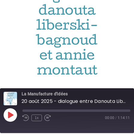
Adhésions
danouta
Archives
liberski-
bagnoud
Contact
et annie
montaut
La Manufacture d'idées
20 août 2025 - dialogue entre Danouta Liberski-Bagnoud et Annie Montaut
Play
1x
00:00
/
1:14:11
Episode