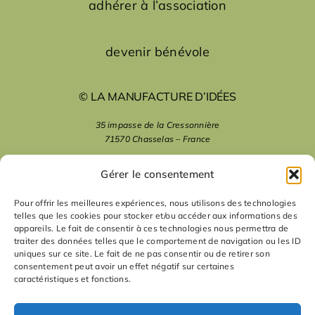
adhérer à l’association
devenir bénévole
© LA MANUFACTURE D’IDÉES
35 impasse de la Cressonnière
71570 Chasselas – France
mentions légales
Gérer le consentement
Pour offrir les meilleures expériences, nous utilisons des technologies
telles que les cookies pour stocker et/ou accéder aux informations des
nous suivre
appareils. Le fait de consentir à ces technologies nous permettra de
traiter des données telles que le comportement de navigation ou les ID
uniques sur ce site. Le fait de ne pas consentir ou de retirer son
nous contacter
consentement peut avoir un effet négatif sur certaines
caractéristiques et fonctions.
contact