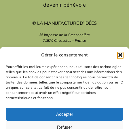
devenir bénévole
© LA MANUFACTURE D’IDÉES
35 impasse de la Cressonnière
71570 Chasselas – France
mentions légales
Gérer le consentement
Pour offrir les meilleures expériences, nous utilisons des technologies
telles que les cookies pour stocker et/ou accéder aux informations des
nous suivre
appareils. Le fait de consentir à ces technologies nous permettra de
traiter des données telles que le comportement de navigation ou les ID
uniques sur ce site. Le fait de ne pas consentir ou de retirer son
nous contacter
consentement peut avoir un effet négatif sur certaines
caractéristiques et fonctions.
contact
Accepter
Refuser