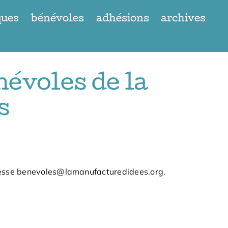
ques
bénévoles
adhésions
archives
névoles de la
s
resse
benevoles@lamanufacturedidees.org
.