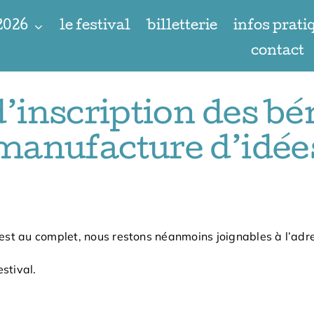
 2026
le festival
billetterie
infos prati
contact
’inscription des bé
manufacture d’idée
est au complet, nous restons néanmoins joignables à l’ad
stival.