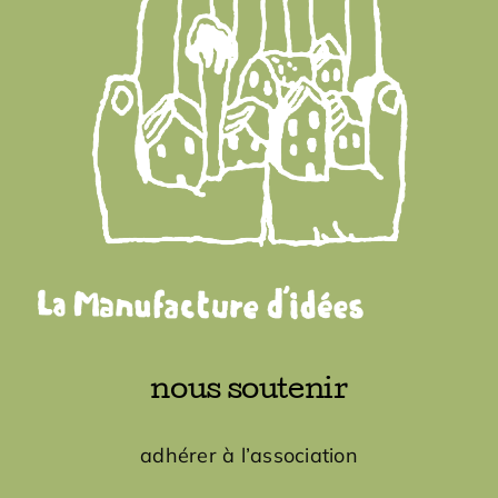
Adhésions
Archives
Contact
nous soutenir
adhérer à l’association