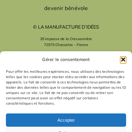
devenir bénévole
© LA MANUFACTURE D’IDÉES
35 impasse de la Cressonnière
71570 Chasselas – France
mentions légales
Gérer le consentement
Pour offrir les meilleures expériences, nous utilisons des technologies
telles que les cookies pour stocker et/ou accéder aux informations des
nous suivre
appareils. Le fait de consentir à ces technologies nous permettra de
traiter des données telles que le comportement de navigation ou les ID
uniques sur ce site. Le fait de ne pas consentir ou de retirer son
nous contacter
consentement peut avoir un effet négatif sur certaines
caractéristiques et fonctions.
contact
Accepter