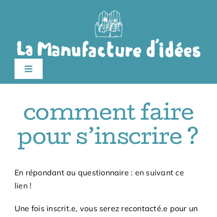
Passer
au
contenu
Toggle
Navigation
édition 2026
comment faire
Le festival
pour s’inscrire ?
Billetterie
En répondant au questionnaire :
en suivant ce
lien !
Infos pratiques
Une fois inscrit.e, vous serez recontacté.e pour un