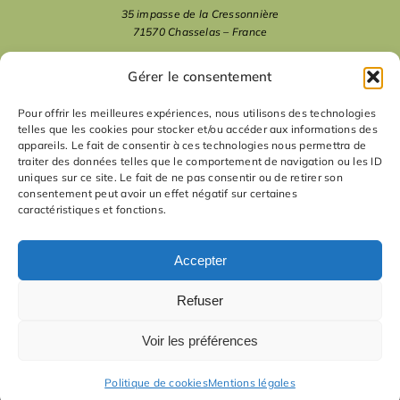
35 impasse de la Cressonnière
71570 Chasselas – France
mentions légales
Gérer le consentement
Pour offrir les meilleures expériences, nous utilisons des technologies
telles que les cookies pour stocker et/ou accéder aux informations des
nous suivre
appareils. Le fait de consentir à ces technologies nous permettra de
traiter des données telles que le comportement de navigation ou les ID
uniques sur ce site. Le fait de ne pas consentir ou de retirer son
nous contacter
consentement peut avoir un effet négatif sur certaines
caractéristiques et fonctions.
contact
Accepter
Refuser
Voir les préférences
Politique de cookies
Mentions légales
© La Manufacture d'idées - 2012-
2026
| tous droits réservés