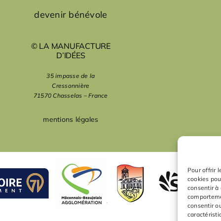
devenir bénévole
© LA MANUFACTURE
D’IDÉES
35 impasse de la
Cressonnière
71570 Chasselas – France
mentions légales
Pour offrir 
cookies pou
consentir à
comportemen
consentir o
caractéristi