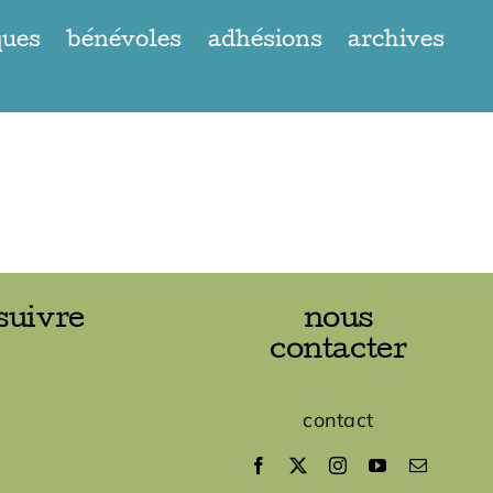
ques
bénévoles
adhésions
archives
suivre
nous
contacter
contact