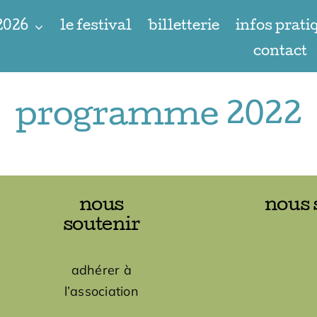
 2026
le festival
billetterie
infos prati
contact
programme 2022
nous
nous 
soutenir
adhérer à
l’association