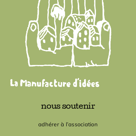
Adhésions
Archives
Contact
nous soutenir
adhérer à l’association