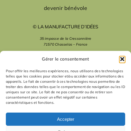
devenir bénévole
© LA MANUFACTURE D’IDÉES
35 impasse de la Cressonnière
71570 Chasselas – France
mentions légales
Gérer le consentement
Pour offrir les meilleures expériences, nous utilisons des technologies
telles que les cookies pour stocker et/ou accéder aux informations des
nous suivre
appareils. Le fait de consentir à ces technologies nous permettra de
traiter des données telles que le comportement de navigation ou les ID
uniques sur ce site. Le fait de ne pas consentir ou de retirer son
nous contacter
consentement peut avoir un effet négatif sur certaines
caractéristiques et fonctions.
contact
Accepter