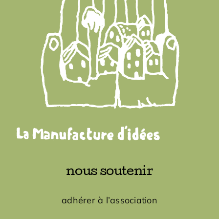
Adhésions
Archives
Contact
nous soutenir
adhérer à l’association