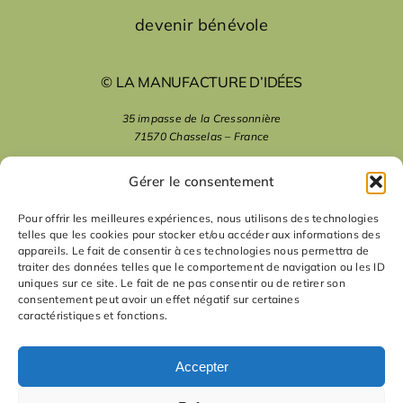
devenir bénévole
© LA MANUFACTURE D’IDÉES
35 impasse de la Cressonnière
71570 Chasselas – France
mentions légales
Gérer le consentement
Pour offrir les meilleures expériences, nous utilisons des technologies
telles que les cookies pour stocker et/ou accéder aux informations des
nous suivre
appareils. Le fait de consentir à ces technologies nous permettra de
traiter des données telles que le comportement de navigation ou les ID
uniques sur ce site. Le fait de ne pas consentir ou de retirer son
nous contacter
consentement peut avoir un effet négatif sur certaines
caractéristiques et fonctions.
contact
Accepter