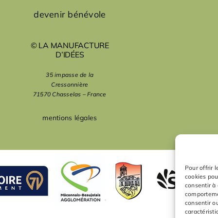
devenir bénévole
© LA MANUFACTURE
D’IDÉES
35 impasse de la
Cressonnière
71570 Chasselas – France
mentions légales
Pour offrir 
cookies pou
consentir à
comportemen
consentir o
caractéristi