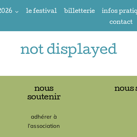
 2026
le festival
billetterie
infos prati
contact
not displayed
nous
nous 
soutenir
adhérer à
l’association