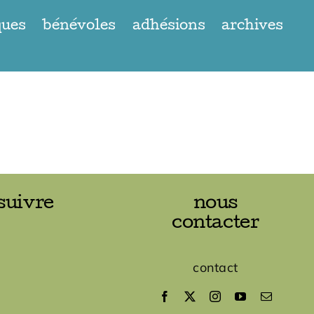
ques
bénévoles
adhésions
archives
suivre
nous
contacter
contact