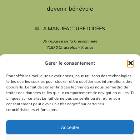
devenir bénévole
© LA MANUFACTURE D’IDÉES
35 impasse de la Cressonnière
71570 Chasselas – France
mentions légales
Gérer le consentement
Pour offrir les meilleures expériences, nous utilisons des technologies
telles que les cookies pour stocker et/ou accéder aux informations des
nous suivre
appareils. Le fait de consentir à ces technologies nous permettra de
traiter des données telles que le comportement de navigation ou les ID
uniques sur ce site. Le fait de ne pas consentir ou de retirer son
nous contacter
consentement peut avoir un effet négatif sur certaines
caractéristiques et fonctions.
contact
Accepter