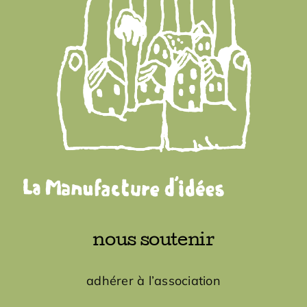
Adhésions
Archives
Contact
nous soutenir
adhérer à l’association