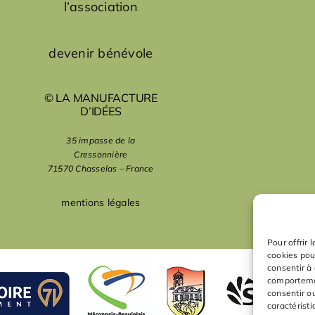
l’association
devenir bénévole
© LA MANUFACTURE
D’IDÉES
35 impasse de la
Cressonnière
71570 Chasselas – France
mentions légales
Pour offrir 
cookies pou
consentir à
comportemen
consentir o
caractéristi