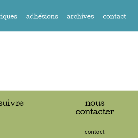
tiques
adhésions
archives
contact
suivre
nous
contacter
contact