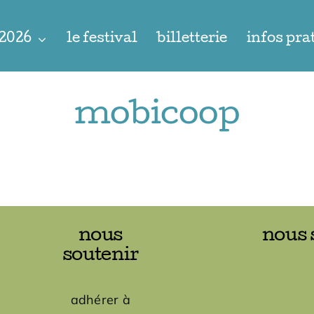
 2026
le festival
billetterie
infos pra
mobicoop
nous
nous 
soutenir
adhérer à