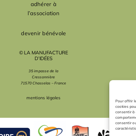
adhérer à
l’association
devenir bénévole
© LA MANUFACTURE
D’IDÉES
35 impasse de la
Cressonnière
71570 Chasselas – France
mentions légales
Pour offrir 
cookies pou
consentir à
comportemen
consentir o
caractéristi