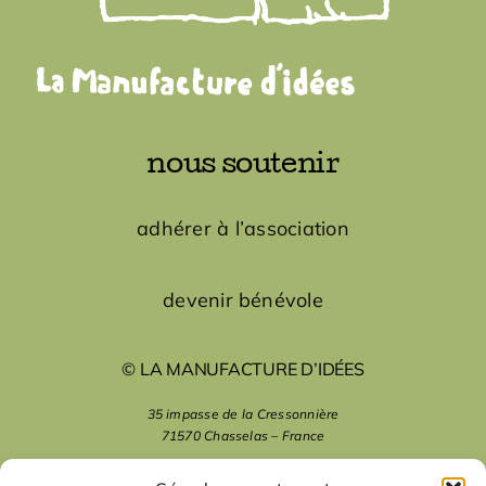
nous soutenir
adhérer à l’association
devenir bénévole
© LA MANUFACTURE D’IDÉES
35 impasse de la Cressonnière
71570 Chasselas – France