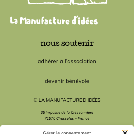
nous soutenir
adhérer à l’association
devenir bénévole
© LA MANUFACTURE D’IDÉES
35 impasse de la Cressonnière
71570 Chasselas – France
mentions légales
Gérer le consentement