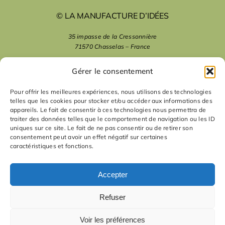
© LA MANUFACTURE D’IDÉES
35 impasse de la Cressonnière
71570 Chasselas – France
mentions légales
Gérer le consentement
Pour offrir les meilleures expériences, nous utilisons des technologies
telles que les cookies pour stocker et/ou accéder aux informations des
nous suivre
appareils. Le fait de consentir à ces technologies nous permettra de
traiter des données telles que le comportement de navigation ou les ID
uniques sur ce site. Le fait de ne pas consentir ou de retirer son
nous contacter
consentement peut avoir un effet négatif sur certaines
caractéristiques et fonctions.
contact
Accepter
Refuser
Voir les préférences