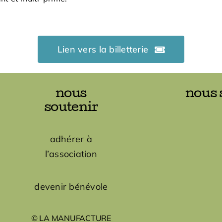
Lien vers la billetterie
nous
nous 
soutenir
adhérer à
l’association
devenir bénévole
© LA MANUFACTURE