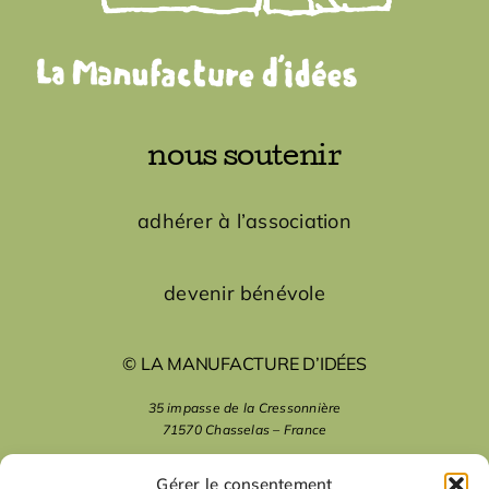
nous soutenir
adhérer à l’association
devenir bénévole
© LA MANUFACTURE D’IDÉES
35 impasse de la Cressonnière
71570 Chasselas – France
mentions légales
Gérer le consentement