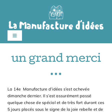
Passer
au
contenu
Toggle
Navigation
édition 2026
un grand merci
Le festival
…
Billetterie
La 14e Manufacture d’idées s’est achevée
dimanche dernier. Il s’est assurément passé
Infos pratiques
quelque chose de spécial et de très fort durant ces
5 jours placés sous le signe de la joie rebelle et de