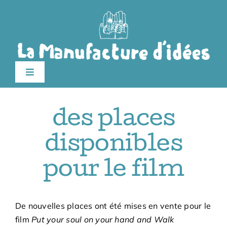
Passer
au
contenu
Toggle
Navigation
Édition 2026
des places
Le festival
disponibles
pour le film
Billetterie
Infos pratiques
De nouvelles places ont été mises en vente pour le
film
Put your soul on your hand and Walk