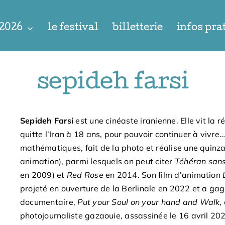
 2026
le festival
billetterie
infos pra
sepideh farsi
Sepideh Farsi
est une cinéaste iranienne. Elle vit la r
quitte l’Iran à 18 ans, pour pouvoir continuer à vivre… 
mathématiques, fait de la photo et réalise une quinza
animation), parmi lesquels on peut citer
Téhéran
sans
en 2009) et
Red Rose
en 2014. Son film d’animation
projeté en ouverture de la Berlinale en 2022 et a ga
documentaire,
Put your Soul on your hand and Walk,
photojournaliste gazaouie, assassinée le 16 avril 202