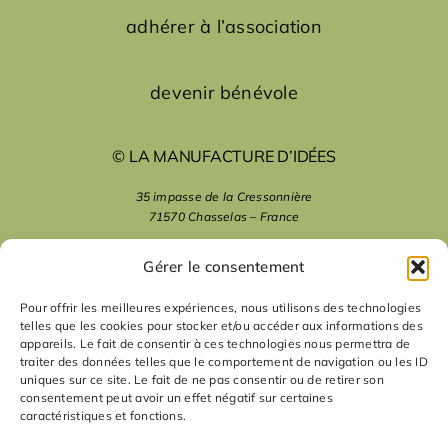
adhérer à l’association
devenir bénévole
© LA MANUFACTURE D’IDÉES
35 impasse de la Cressonnière
71570 Chasselas – France
mentions légales
Gérer le consentement
Pour offrir les meilleures expériences, nous utilisons des technologies
telles que les cookies pour stocker et/ou accéder aux informations des
nous suivre
appareils. Le fait de consentir à ces technologies nous permettra de
traiter des données telles que le comportement de navigation ou les ID
uniques sur ce site. Le fait de ne pas consentir ou de retirer son
nous contacter
consentement peut avoir un effet négatif sur certaines
caractéristiques et fonctions.