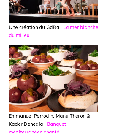
Une création du GdRa :
La mer blanche
du milieu
Emmanuel Perrodin, Manu Theron &
Kader Denedia :
Banquet
méditerranéen chanté