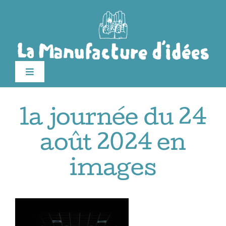
Passer
au
contenu
Toggle
Navigation
édition 2026
la journée du 24
Le festival
août 2024 en
images
Billetterie
Infos pratiques