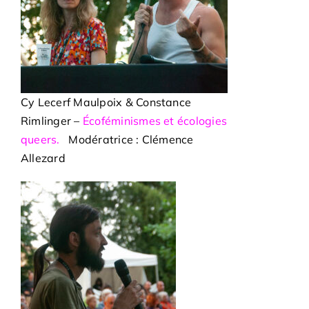
Cy Lecerf Maulpoix & Constance
Rimlinger –
Écoféminismes et écologies
queers.
Modératrice : Clémence
Allezard