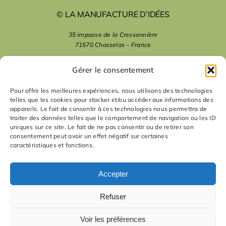
© LA MANUFACTURE D’IDÉES
35 impasse de la Cressonnière
71570 Chasselas – France
mentions légales
Gérer le consentement
Pour offrir les meilleures expériences, nous utilisons des technologies
telles que les cookies pour stocker et/ou accéder aux informations des
nous suivre
appareils. Le fait de consentir à ces technologies nous permettra de
traiter des données telles que le comportement de navigation ou les ID
uniques sur ce site. Le fait de ne pas consentir ou de retirer son
nous contacter
consentement peut avoir un effet négatif sur certaines
caractéristiques et fonctions.
contact
Accepter
Refuser
Voir les préférences