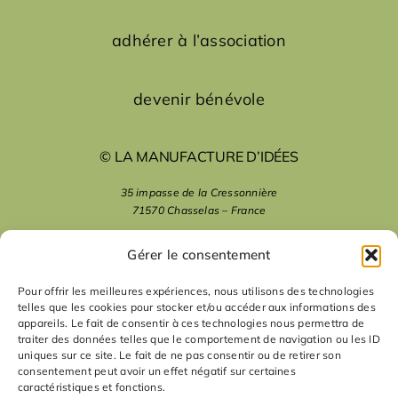
adhérer à l’association
devenir bénévole
© LA MANUFACTURE D’IDÉES
35 impasse de la Cressonnière
71570 Chasselas – France
mentions légales
Gérer le consentement
Pour offrir les meilleures expériences, nous utilisons des technologies
telles que les cookies pour stocker et/ou accéder aux informations des
nous suivre
appareils. Le fait de consentir à ces technologies nous permettra de
traiter des données telles que le comportement de navigation ou les ID
uniques sur ce site. Le fait de ne pas consentir ou de retirer son
nous contacter
consentement peut avoir un effet négatif sur certaines
caractéristiques et fonctions.