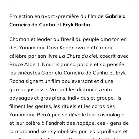
Adhésions
Projection en avant-première du film de
Gabriela
Archives
Carneiro da Cunha
et
Eryk Rocha
Chaman et leader au Brésil du peuple amazonien
Contact
des Yanomami, Davi Kopenawa a été rendu
célèbre par son livre
La Chute du ciel
, coécrit avec
Bruce Albert. Nourris par sa parole et sa pensée,
les cinéastes Gabriela Carneiro da Cunha et Eryk
Rocha signent un film bouleversant et d’une
grande justesse. Variant les distances entre
paysages et gros plans, individus et groupe, ils
filment les gestes, les rituels et les corps des
Yanomami. Peu à peu se dévoile leur cosmologie
et leur colère à l’endroit des
napëpë
, ces « gens de
la marchandise » symbolisés par les orpailleurs et