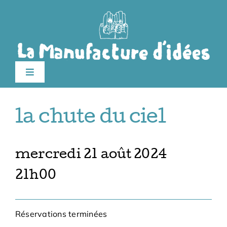
Passer
au
contenu
Toggle
Navigation
édition 2026
la chute du ciel
Le festival
mercredi 21 août 2024
Billetterie
21h00
Infos pratiques
Réservations terminées