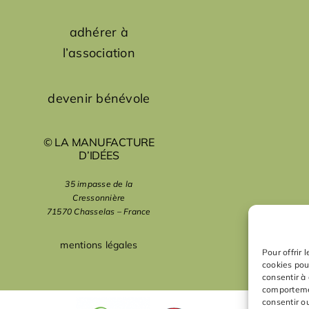
adhérer à
l’association
devenir bénévole
© LA MANUFACTURE
D’IDÉES
35 impasse de la
Cressonnière
71570 Chasselas – France
mentions légales
Pour offrir 
cookies pou
consentir à
comportemen
consentir o