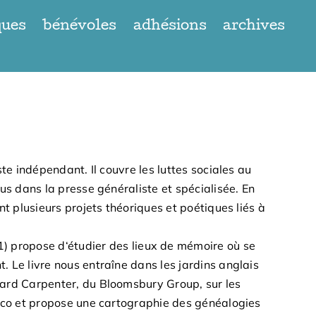
ques
bénévoles
adhésions
archives
ste indépendant. Il couvre les luttes sociales au
s dans la presse généraliste et spécialisée
.
En
t plusieurs projets théoriques et poétiques liés à
1
)
propose d
‘
étudier des lieux de mémoire où se
nt
.
Le livre nous entraîne dans les jardins anglais
ward Carpenter
,
du Bloomsbury Group
,
sur les
isco et propose une cartographie des généalogies