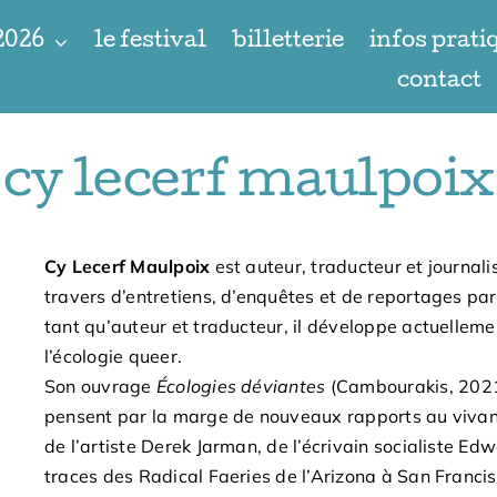
 2026
le festival
billetterie
infos prati
contact
cy lecerf maulpoix
Cy Lecerf Maulpoix
est auteur, traducteur et journali
travers d’entretiens
,
d’enquêtes et de reportages paru
tant qu’auteur et traducteur
,
il développe actuellemen
l’écologie queer
.
Son ouvrage
Écologies déviantes
(
Cambourakis
,
202
pensent par la marge de nouveaux rapports au viva
de l’artiste Derek Jarman
,
de l’écrivain socialiste Ed
traces des Radical Faeries de l’Arizona à San Franc