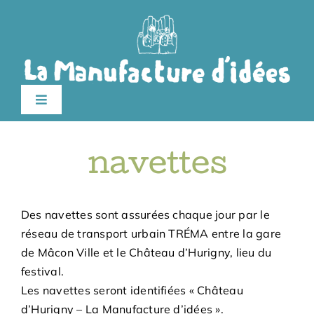
Passer
au
contenu
Toggle
Navigation
édition 2026
navettes
Le festival
Des navettes sont assurées chaque jour par le
Billetterie
réseau de transport urbain TRÉMA entre la gare
de Mâcon Ville et le Château d’Hurigny, lieu du
festival.
Infos pratiques
Les navettes seront identifiées « Château
d’Hurigny – La Manufacture d’idées ».