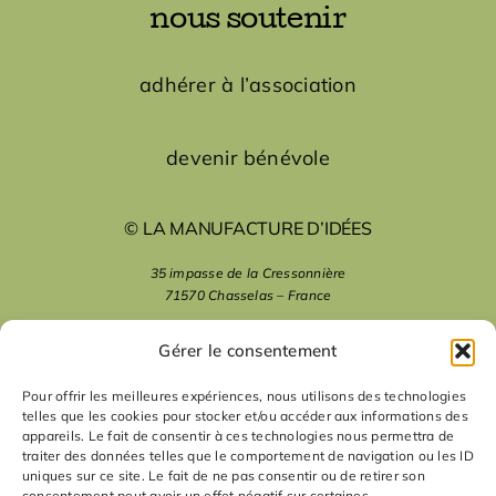
nous soutenir
adhérer à l’association
devenir bénévole
© LA MANUFACTURE D’IDÉES
35 impasse de la Cressonnière
71570 Chasselas – France
mentions légales
Gérer le consentement
Pour offrir les meilleures expériences, nous utilisons des technologies
telles que les cookies pour stocker et/ou accéder aux informations des
nous suivre
appareils. Le fait de consentir à ces technologies nous permettra de
traiter des données telles que le comportement de navigation ou les ID
uniques sur ce site. Le fait de ne pas consentir ou de retirer son
consentement peut avoir un effet négatif sur certaines