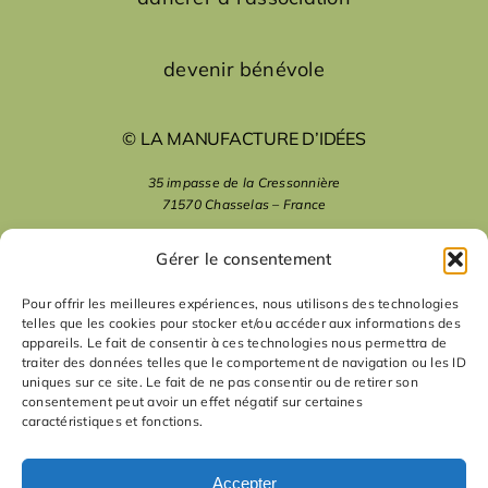
devenir bénévole
© LA MANUFACTURE D’IDÉES
35 impasse de la Cressonnière
71570 Chasselas – France
mentions légales
Gérer le consentement
Pour offrir les meilleures expériences, nous utilisons des technologies
telles que les cookies pour stocker et/ou accéder aux informations des
nous suivre
appareils. Le fait de consentir à ces technologies nous permettra de
traiter des données telles que le comportement de navigation ou les ID
uniques sur ce site. Le fait de ne pas consentir ou de retirer son
nous contacter
consentement peut avoir un effet négatif sur certaines
caractéristiques et fonctions.
contact
Accepter