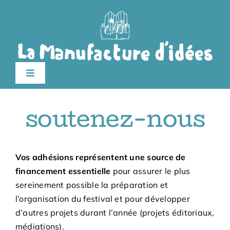
Passer
au
contenu
Toggle
Navigation
Édition 2026
soutenez-nous
Le festival
Vos adhésions représentent une source de
Billetterie
financement essentielle
pour assurer le plus
sereinement possible la préparation et
l’organisation du festival et pour développer
Infos pratiques
d’autres projets durant l’année (projets éditoriaux,
médiations).