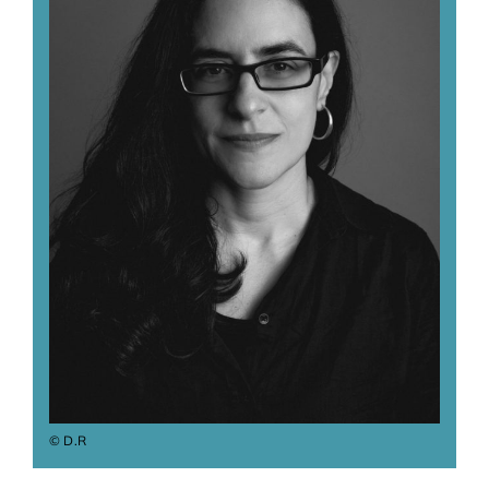
Adhésions
Archives
Contact
© D.R