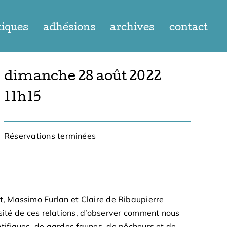
tiques
adhésions
archives
contact
dimanche 28 août 2022
11h15
Réservations terminées
ojet, Massimo Furlan et Claire de Ribaupierre
rsité de ces relations, d’observer comment nous
ntifiques, de gardes faunes, de pêcheurs et de