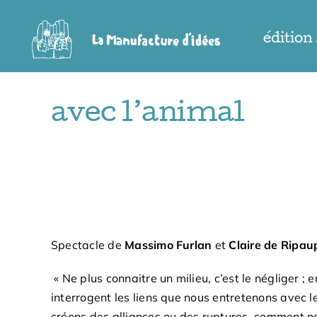
Passer
au
édition
contenu
avec l’animal
Spectacle de
Massimo Furlan
et
Claire de Ripau
« Ne plus connaitre un milieu, c’est le négliger ;
interrogent les liens que nous entretenons avec 
créons des alliances ou des ruptures, comment no