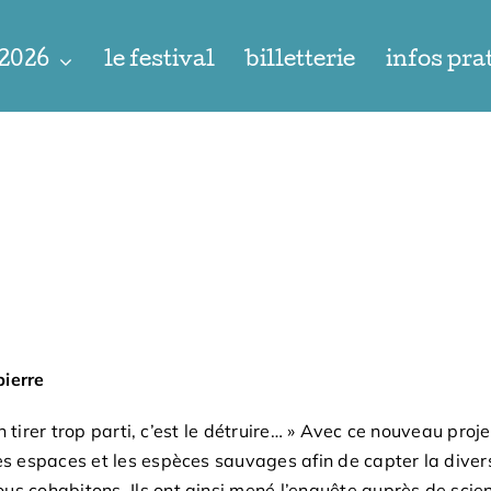
 2026
le festival
billetterie
infos pra
pierre
 en tirer trop parti, c’est le détruire… » Avec ce nouveau pr
les espaces et les espèces sauvages afin de capter la dive
us cohabitons. Ils ont ainsi mené l’enquête auprès de scie