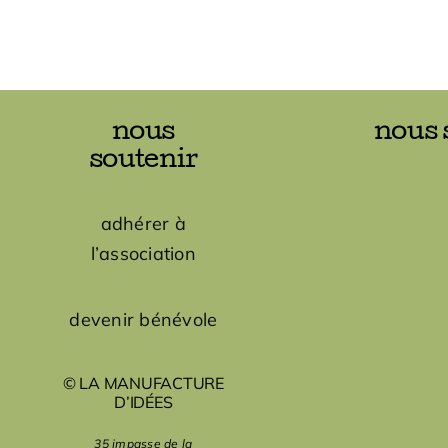
nous
nous 
soutenir
adhérer à
l’association
devenir bénévole
© LA MANUFACTURE
D’IDÉES
35 impasse de la