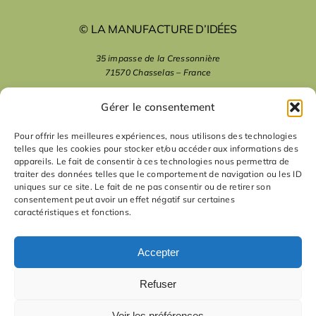
© LA MANUFACTURE D’IDÉES
35 impasse de la Cressonnière
71570 Chasselas – France
mentions légales
Gérer le consentement
Pour offrir les meilleures expériences, nous utilisons des technologies
telles que les cookies pour stocker et/ou accéder aux informations des
nous suivre
appareils. Le fait de consentir à ces technologies nous permettra de
traiter des données telles que le comportement de navigation ou les ID
uniques sur ce site. Le fait de ne pas consentir ou de retirer son
nous contacter
consentement peut avoir un effet négatif sur certaines
caractéristiques et fonctions.
contact
Accepter
Refuser
Voir les préférences