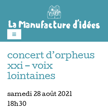
Passer
au
contenu
Toggle
Navigation
édition 2026
concert d’orpheus
Le festival
xxi – voix
lointaines
Billetterie
samedi 28 août 2021
Infos pratiques
18h30