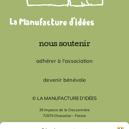
nous soutenir
adhérer à l’association
devenir bénévole
© LA MANUFACTURE D’IDÉES
35 impasse de la Cressonnière
71570 Chasselas – France