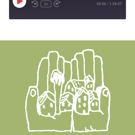
Play
1x
00:00
/
1:28:07
Episode