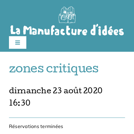
Passer
au
contenu
Toggle
Navigation
édition 2026
zones critiques
Le festival
dimanche 23 août 2020
Billetterie
16:30
Infos pratiques
Réservations terminées