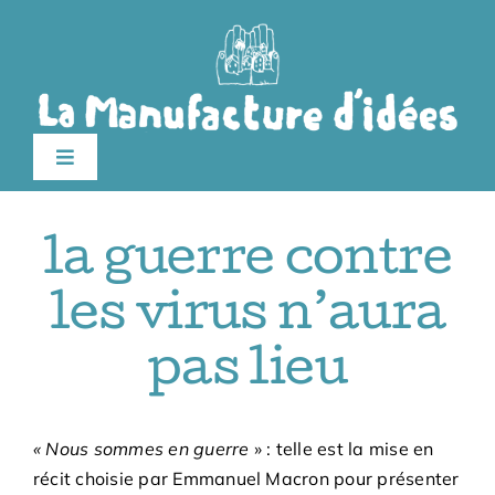
Passer
au
contenu
Toggle
Navigation
édition 2026
la guerre contre
Le festival
les virus n’aura
pas lieu
Billetterie
Infos pratiques
« Nous sommes en guerre
» : telle est la mise en
récit choisie par Emmanuel Macron pour présenter