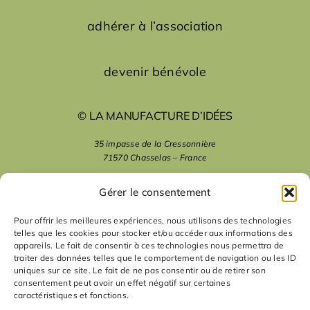
adhérer à l’association
devenir bénévole
© LA MANUFACTURE D’IDÉES
35 impasse de la Cressonnière
71570 Chasselas – France
mentions légales
Gérer le consentement
Pour offrir les meilleures expériences, nous utilisons des technologies
telles que les cookies pour stocker et/ou accéder aux informations des
nous suivre
appareils. Le fait de consentir à ces technologies nous permettra de
traiter des données telles que le comportement de navigation ou les ID
uniques sur ce site. Le fait de ne pas consentir ou de retirer son
nous contacter
consentement peut avoir un effet négatif sur certaines
caractéristiques et fonctions.