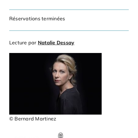
Bénévoles
Réservations terminées
Adhésions
Lecture par
Natalie Dessay
Archives
Contact
© Bernard Martinez