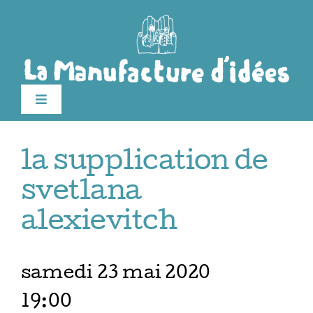
Passer
au
contenu
Toggle
Navigation
Édition 2026
la supplication de
Le festival
svetlana
alexievitch
Billetterie
samedi 23 mai 2020
Infos pratiques
19:00