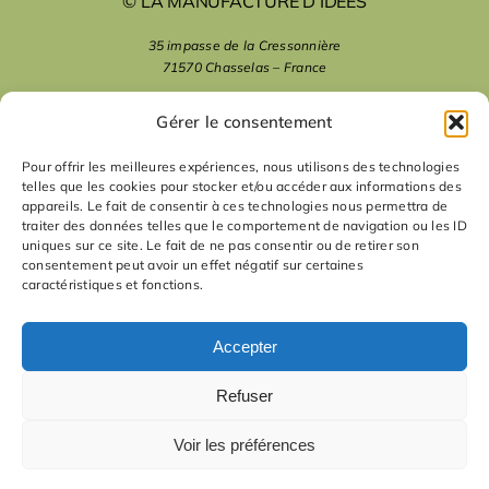
© LA MANUFACTURE D’IDÉES
35 impasse de la Cressonnière
71570 Chasselas – France
mentions légales
Gérer le consentement
Pour offrir les meilleures expériences, nous utilisons des technologies
telles que les cookies pour stocker et/ou accéder aux informations des
nous suivre
appareils. Le fait de consentir à ces technologies nous permettra de
traiter des données telles que le comportement de navigation ou les ID
uniques sur ce site. Le fait de ne pas consentir ou de retirer son
nous contacter
consentement peut avoir un effet négatif sur certaines
caractéristiques et fonctions.
contact
Accepter
Refuser
Voir les préférences