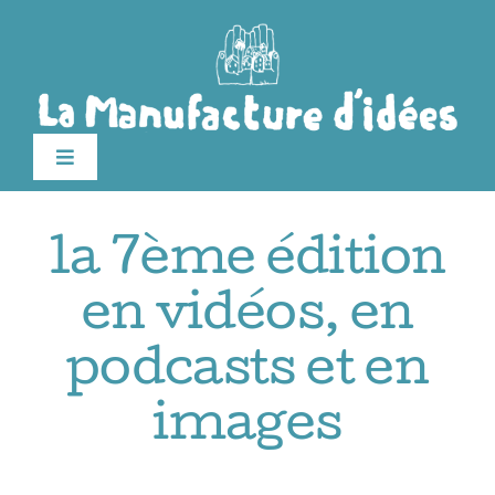
Passer
au
contenu
Toggle
Navigation
édition 2026
la 7ème édition
Le festival
en vidéos, en
podcasts et en
Billetterie
images
Infos pratiques