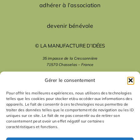
adhérer à l’association
devenir bénévole
© LA MANUFACTURE D’IDÉES
35 impasse de la Cressonnière
71570 Chasselas – France
mentions légales
Gérer le consentement
Pour offrir les meilleures expériences, nous utilisons des technologies
telles que les cookies pour stocker et/ou accéder aux informations des
nous suivre
appareils. Le fait de consentir à ces technologies nous permettra de
traiter des données telles que le comportement de navigation ou les ID
uniques sur ce site. Le fait de ne pas consentir ou de retirer son
nous contacter
consentement peut avoir un effet négatif sur certaines
caractéristiques et fonctions.