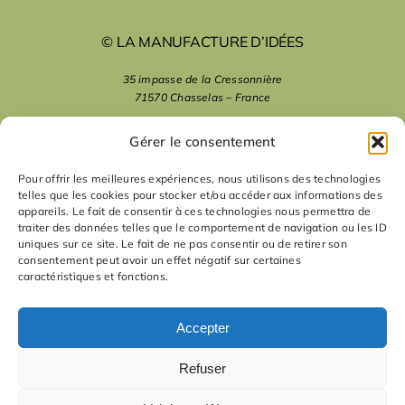
© LA MANUFACTURE D’IDÉES
35 impasse de la Cressonnière
71570 Chasselas – France
mentions légales
Gérer le consentement
Pour offrir les meilleures expériences, nous utilisons des technologies
telles que les cookies pour stocker et/ou accéder aux informations des
nous suivre
appareils. Le fait de consentir à ces technologies nous permettra de
traiter des données telles que le comportement de navigation ou les ID
uniques sur ce site. Le fait de ne pas consentir ou de retirer son
nous contacter
consentement peut avoir un effet négatif sur certaines
caractéristiques et fonctions.
contact
Accepter
Refuser