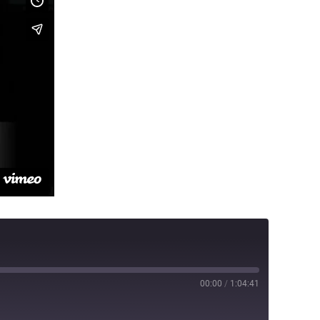
00:00
/
1:04:41