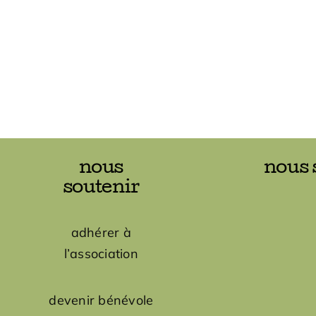
nous
nous 
soutenir
adhérer à
l’association
devenir bénévole