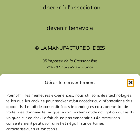
adhérer à l’association
devenir bénévole
© LA MANUFACTURE D’IDÉES
35 impasse de la Cressonnière
71570 Chasselas – France
mentions légales
Gérer le consentement
Pour offrir les meilleures expériences, nous utilisons des technologies
telles que les cookies pour stocker et/ou accéder aux informations des
nous suivre
appareils. Le fait de consentir à ces technologies nous permettra de
traiter des données telles que le comportement de navigation ou les ID
uniques sur ce site. Le fait de ne pas consentir ou de retirer son
nous contacter
consentement peut avoir un effet négatif sur certaines
caractéristiques et fonctions.