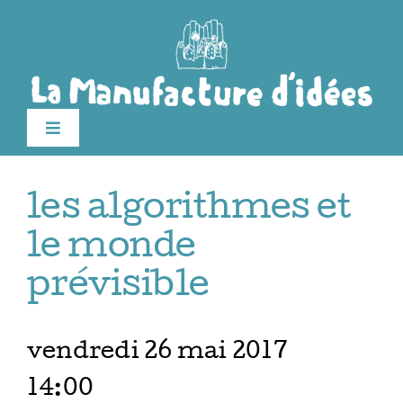
Passer
au
contenu
Toggle
Navigation
Édition 2026
les algorithmes et
Le festival
le monde
prévisible
Billetterie
vendredi 26 mai 2017
Infos pratiques
14:00