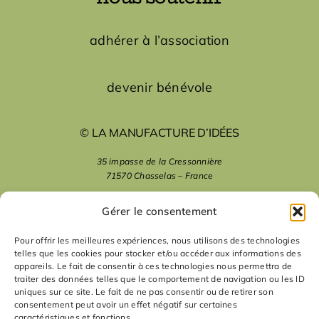
adhérer à l’association
devenir bénévole
© LA MANUFACTURE D’IDÉES
35 impasse de la Cressonnière
71570 Chasselas – France
mentions légales
Gérer le consentement
Pour offrir les meilleures expériences, nous utilisons des technologies
telles que les cookies pour stocker et/ou accéder aux informations des
nous suivre
appareils. Le fait de consentir à ces technologies nous permettra de
traiter des données telles que le comportement de navigation ou les ID
uniques sur ce site. Le fait de ne pas consentir ou de retirer son
nous contacter
consentement peut avoir un effet négatif sur certaines
caractéristiques et fonctions.