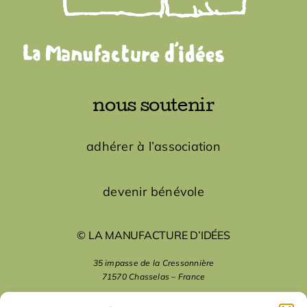
nous soutenir
adhérer à l’association
devenir bénévole
© LA MANUFACTURE D’IDÉES
35 impasse de la Cressonnière
71570 Chasselas – France