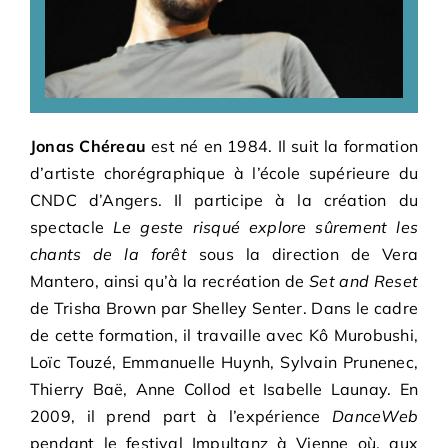
Adhésions
Archives
Contact
J
onas Chéreau
est né en 1984. Il suit la formation
d’artiste chorégraphique à l’école supérieure du
CNDC d’Angers. Il participe à la création du
spectacle
Le geste risqué explore sûrement les
chants de la forêt
sous la direction de Vera
Mantero, ainsi qu’à la recréation de
Set and Reset
de Trisha Brown par Shelley Senter. Dans le cadre
de cette formation, il travaille avec Kô Murobushi,
Loïc Touzé, Emmanuelle Huynh, Sylvain Prunenec,
Thierry Baë, Anne Collod et Isabelle Launay.
En
2009, il prend part à l’expérience
DanceWeb
pendant le festival Impultanz à Vienne où, aux