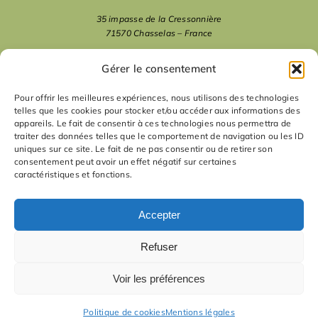
35 impasse de la Cressonnière
71570 Chasselas – France
mentions légales
Gérer le consentement
Pour offrir les meilleures expériences, nous utilisons des technologies
telles que les cookies pour stocker et/ou accéder aux informations des
nous suivre
appareils. Le fait de consentir à ces technologies nous permettra de
traiter des données telles que le comportement de navigation ou les ID
uniques sur ce site. Le fait de ne pas consentir ou de retirer son
nous contacter
consentement peut avoir un effet négatif sur certaines
caractéristiques et fonctions.
contact
Accepter
Refuser
Voir les préférences
Politique de cookies
Mentions légales