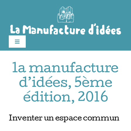
Passer
au
contenu
Toggle
Navigation
édition 2026
la manufacture
Le festival
d’idées, 5ème
édition, 2016
Billetterie
Infos pratiques
Inventer un espace commun