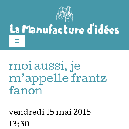
Passer
au
contenu
Toggle
Navigation
Édition 2026
moi aussi, je
Le festival
m’appelle frantz
fanon
Billetterie
vendredi 15 mai 2015
Infos pratiques
13:30