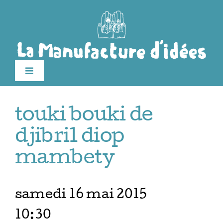
Passer
au
contenu
Toggle
Navigation
édition 2026
touki bouki de
Le festival
djibril diop
mambety
Billetterie
samedi 16 mai 2015
Infos pratiques
10:30