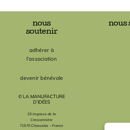
nous
nous 
soutenir
adhérer à
l’association
devenir bénévole
© LA MANUFACTURE
D’IDÉES
35 impasse de la
Cressonnière
71570 Chasselas – France