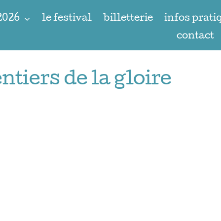
 2026
le festival
billetterie
infos prati
contact
ntiers de la gloire