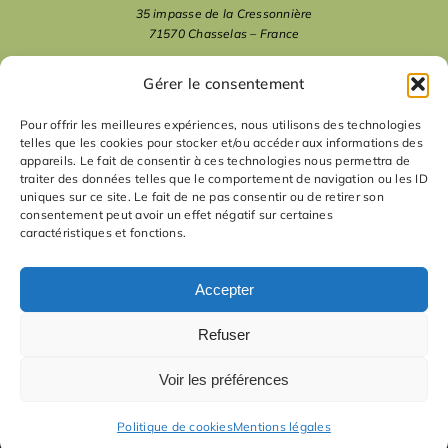
35 impasse de la Cressonnière
71570 Chasselas – France
mentions légales
Gérer le consentement
Pour offrir les meilleures expériences, nous utilisons des technologies
telles que les cookies pour stocker et/ou accéder aux informations des
nous suivre
appareils. Le fait de consentir à ces technologies nous permettra de
traiter des données telles que le comportement de navigation ou les ID
uniques sur ce site. Le fait de ne pas consentir ou de retirer son
nous contacter
consentement peut avoir un effet négatif sur certaines
caractéristiques et fonctions.
contact
Accepter
Refuser
Voir les préférences
Politique de cookies
Mentions légales
© La Manufacture d'idées - 2012-
2026
| tous droits réservés