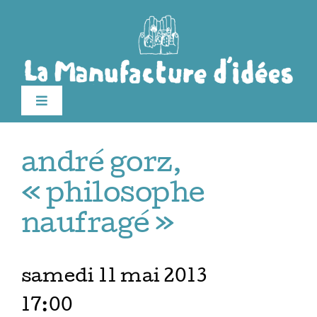
Passer
au
contenu
Toggle
Navigation
édition 2026
andré gorz,
Le festival
« philosophe
naufragé »
Billetterie
samedi 11 mai 2013
Infos pratiques
17:00