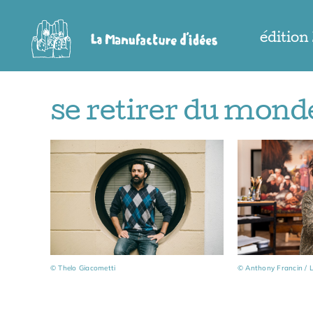
Passer
au
édition
contenu
se retirer du mond
© Anthony Francin / L
© Thelo Giacometti