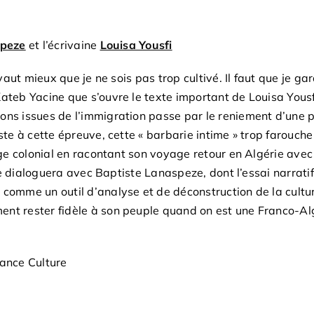
speze
et l’écrivaine
Louisa Yousfi
 vaut mieux que je ne sois pas trop cultivé. Il faut que je 
Kateb Yacine que s’ouvre le texte important de Louisa Yousf
ns issues de l’immigration passe par le reniement d’une par
iste à cette épreuve, cette « barbarie intime » trop farou
itage colonial en racontant son voyage retour en Algérie avec
lle dialoguera avec Baptiste Lanaspeze, dont l’essai narrati
 comme un outil d’analyse et de déconstruction de la cultu
ent rester fidèle à son peuple quand on est une Franco-Al
France Culture