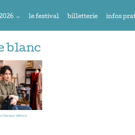
 2026
le festival
billetterie
infos pra
e blanc
a fabrique éditions